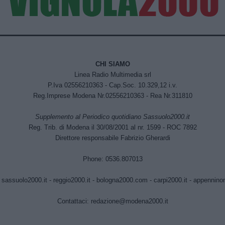
CHI SIAMO
Linea Radio Multimedia srl
P.Iva 02556210363 - Cap.Soc. 10.329,12 i.v.
Reg.Imprese Modena Nr.02556210363 - Rea Nr.311810
Supplemento al Periodico quotidiano Sassuolo2000.it
Reg. Trib. di Modena il 30/08/2001 al nr. 1599 - ROC 7892
Direttore responsabile Fabrizio Gherardi
Phone: 0536.807013
:
sassuolo2000.it
-
reggio2000.it
-
bologna2000.com
-
carpi2000.it
-
appenninono
Contattaci:
redazione@modena2000.it