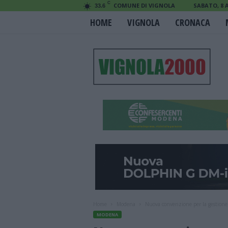
C
COMUNE DI VIGNOLA
SABATO, 8 
33.6
HOME
VIGNOLA
CRONACA
V
i
g
n
o
l
a
2
0
0
0
Home
Modena
Nuova convenzione per la gestione
MODENA