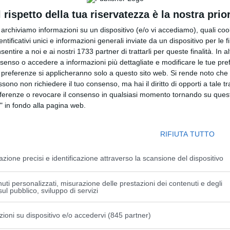
forniti dal Gattile intercomunale versando un contributo
l rispetto della tua riservatezza è la nostra prior
i partecipazione a carico di ciascun Comune è definita
r archiviamo informazioni su un dispositivo (e/o vi accediamo), quali cook
rficie territoriale e del dato storico degli ingressi da ogni
dentificativi unici e informazioni generali inviate da un dispositivo per le fi
ne di Castelfranco verserà 15.362 euro; Nonantola 7.956
sentire a noi e ai nostri 1733 partner di trattarli per queste finalità. In a
stiglia 1.830 euro.
nsenso o accedere a informazioni più dettagliate e modificare le tue pr
omposiana 292/a, operativo dall’inizio del 2022, è gestito
 preferenze si applicheranno solo a questo sito web. Si rende noto che 
ssono non richiedere il tuo consenso, ma hai il diritto di opporti a tale t
borazione con i volontari dell’associazione animalista Oipa.
eferenze o revocare il consenso in qualsiasi momento tornando su quest
tto dall’Ufficio diritti animali del Comune di Modena, il
" in fondo alla pagina web.
della struttura garantendo la salute e il benessere degli
atti residenti e quelli recuperati sul territorio attraverso il
RIFIUTA TUTTO
con quello di competenza dell’Ausl, e l’associazione si
delle colonie feline di Modena. Gestore e associazione
azione precisi e identificazione attraverso la scansione del dispositivo
ituzione ai padroni dei gatti ritrovati (per i gatti non è
icrochip) e per promuovere la corretta convivenza tra
uti personalizzati, misurazione delle prestazioni dei contenuti e degli
ul pubblico, sviluppo di servizi
ti provenienti dai territori del Comune di Modena e dei
 (174 dei quali sono gattini sotto i sei mesi di vita). Nello
zioni su dispositivo e/o accedervi (845 partner)
9 gli affidi dei cuccioli alle balie feline per lo