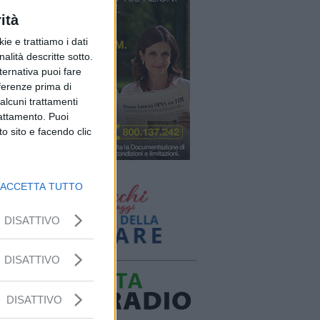
ità
ie e trattiamo i dati
nalità descritte sotto.
lternativa puoi fare
eferenze prima di
alcuni trattamenti
rattamento. Puoi
o sito e facendo clic
ACCETTA TUTTO
DISATTIVO
DISATTIVO
DISATTIVO