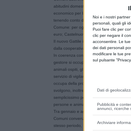
abitudini domestiche randagi o rinunciati 
I
economico per la sua gestione. La quota d
Noi e i nostri partne
tenendo conto della popolazione, della supe
personali, quali gli i
Comune: per ognuno dei tre anni, il Comu
Puoi fare clic per con
euro; Castelnuovo Rangone 4.275 euro; Ba
clic per negare il co
Il nuovo Gattile intercomunale di strada P
acconsentire. Le tue
dei dati personali po
dalla cooperativa sociale Caleidos in colla
modificare le tue pr
In coerenza con il progetto di gestione reda
sul pulsante "Privacy
gestore si occupa della gestione ordinaria 
animali ospiti, gli interventi sanitari per i g
servizio di vigilanza veterinaria integrato 
occupa della promozione delle adozioni e 
Dati di geolocalizz
svolgono, inoltre, azioni per favorire la rest
semplicissimo perché non c’è obbligo di m
Pubblicità e conten
persone e animali.
annunci, ricerche s
Tra gennaio e agosto 2022, sono 335 i gat
Comuni convenzionati entrati nella struttura
Archiviare informa
stesso periodo, le adozioni sono state 74 e 8