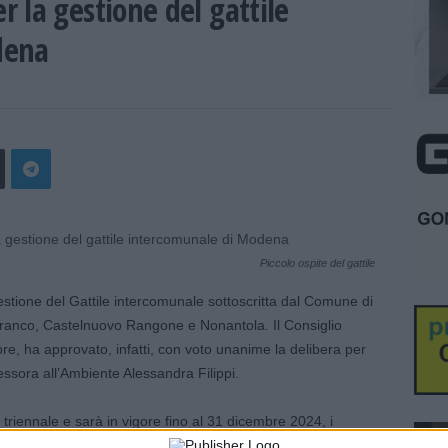
 la gestione del gattile
dena
Piccolo ospite del gattile
stione del Gattile intercomunale sottoscritta dal Comune di
franco, Castelnuovo Rangone e Nonantola. Il Consiglio
re, ha approvato, infatti, con voto unanime la delibera per
ssora all’Ambiente Alessandra Filippi.
 triennale e sarà in vigore fino al 31 dicembre 2024, i
di recupero, custodia, cura e sostentamento dei gatti con