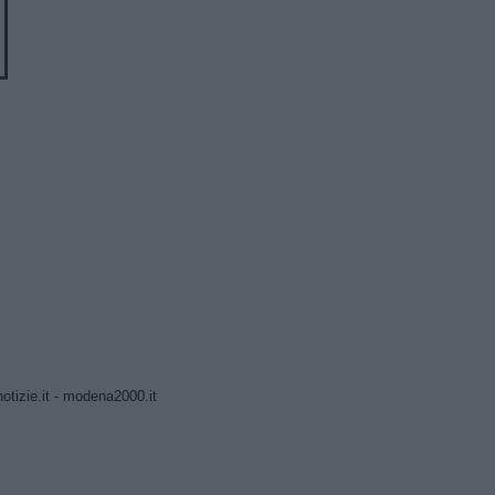
tizie.it
-
modena2000.it