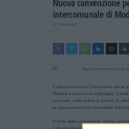
Nuova convenzione per
intercomunale di Mo
21 Ottobre 2022
È stata rinnovata la Convenzione per la ge
Modena e dai Comuni di Bastiglia, Castel
comunale, nella seduta di giovedì 20 ottob
la nuova convenzione presentata dall’asse
In forza della convenzione, che ha validità
Comuni aderenti usufruiscono dei servizi 