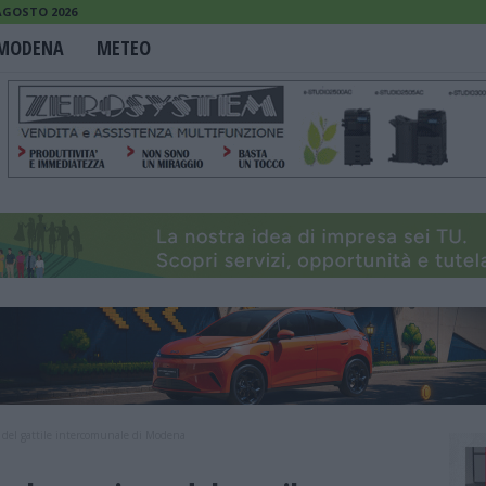
AGOSTO 2026
MODENA
METEO
 del gattile intercomunale di Modena