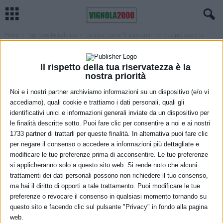
Home
Top news by Italpress
Ucraina, Conte “Inviare armi non può più essere la
soluzione”
TOP NEWS BY ITALPRESS
Ucraina, Conte “Inviare armi non può
Il rispetto della tua riservatezza è la
nostra priorità
più essere la soluzione”
Noi e i nostri partner archiviamo informazioni su un dispositivo (e/o vi
accediamo), quali cookie e trattiamo i dati personali, quali gli
30 Novembre 2022
identificativi unici e informazioni generali inviate da un dispositivo per
le finalità descritte sotto. Puoi fare clic per consentire a noi e ai nostri
1733 partner di trattarli per queste finalità. In alternativa puoi fare clic
per negare il consenso o accedere a informazioni più dettagliate e
modificare le tue preferenze prima di acconsentire. Le tue preferenze
si applicheranno solo a questo sito web. Si rende noto che alcuni
trattamenti dei dati personali possono non richiedere il tuo consenso,
ma hai il diritto di opporti a tale trattamento. Puoi modificare le tue
preferenze o revocare il consenso in qualsiasi momento tornando su
questo sito e facendo clic sul pulsante "Privacy" in fondo alla pagina
web.