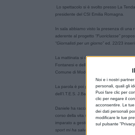
Lo spettacolo si è svolto presso La Ten
presidente del CSI Emilia Romagna.
In sala abbiamo visto la presenza di una r
aderente al progetto
“Fuoriclasse”
propost
“Giornalisti per un giorno”
ed. 22/23 inseri
La mattinata si è aperta con gli intervent
Fontanesi e dell’Assessora all’Istruzione,
I
Comune di Modena Grazia Baracchi.
Noi e i nostri partne
personali, quali gli i
La parola è poi passata al moderatore Raf
Puoi fare clic per con
dell’I.T.E.S. J.Barozzi il campione Daniele 
clic per negare il co
acconsentire. Le tue
Daniele ha raccontato di essere cieco dall
dei dati personali po
corso della vita si sia accorto di quanto l
modificare le tue pr
imparato a gestire la vittoria, a rispettar
sul pulsante "Privacy
sport mi ha salvato –
ha detto Cassioli
».