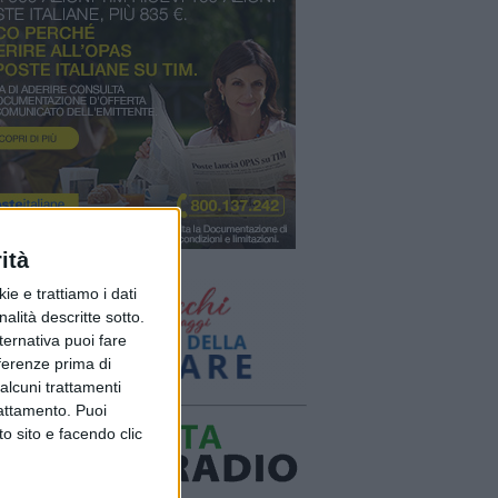
ità
ie e trattiamo i dati
nalità descritte sotto.
lternativa puoi fare
eferenze prima di
alcuni trattamenti
rattamento. Puoi
o sito e facendo clic