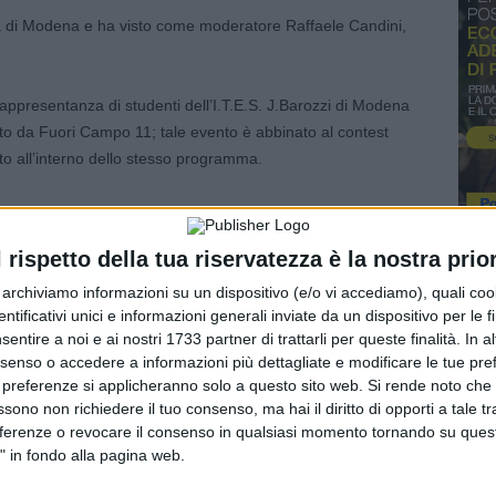
da di Modena e ha visto come moderatore Raffaele Candini,
appresentanza di studenti dell’I.T.E.S. J.Barozzi di Modena
o da Fuori Campo 11; tale evento è abbinato al contest
to all’interno dello stesso programma.
i della fondatrice e Presidente di Fuori Campo 11 Barbara
 Formazione professionale, Sport, Pari opportunità del
l rispetto della tua riservatezza è la nostra prior
r archiviamo informazioni su un dispositivo (e/o vi accediamo), quali cook
dentificativi unici e informazioni generali inviate da un dispositivo per le fi
faele Candini che ha presentato ai ragazzi delle classi
sentire a noi e ai nostri 1733 partner di trattarli per queste finalità. In a
Cassioli.
nsenso o accedere a informazioni più dettagliate e modificare le tue pr
 preferenze si applicheranno solo a questo sito web. Si rende noto che 
a nascita a causa della retinite pigmentosa e di come, nel
ssono non richiedere il tuo consenso, ma hai il diritto di opporti a tale t
o sport fosse la sua strada, di come, grazie ad esso abbia
eferenze o revocare il consenso in qualsiasi momento tornando su quest
e l’avversario e ad usare le emozioni nel modo giusto.
«Lo
" in fondo alla pagina web.