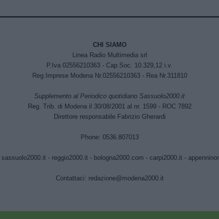
CHI SIAMO
Linea Radio Multimedia srl
P.Iva 02556210363 - Cap.Soc. 10.329,12 i.v.
Reg.Imprese Modena Nr.02556210363 - Rea Nr.311810
Supplemento al Periodico quotidiano Sassuolo2000.it
Reg. Trib. di Modena il 30/08/2001 al nr. 1599 - ROC 7892
Direttore responsabile Fabrizio Gherardi
Phone: 0536.807013
:
sassuolo2000.it
-
reggio2000.it
-
bologna2000.com
-
carpi2000.it
-
appenninono
Contattaci:
redazione@modena2000.it