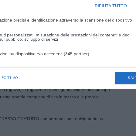
RIFIUTA TUTTO
utto è dato per scontato, mentre quando abbiamo meno cose
zzarle.
azione precisi e identificazione attraverso la scansione del dispositivo
 esperienza sportiva da ragazzo non vedente e di come la
uti personalizzati, misurazione delle prestazioni dei contenuti e degli
a regalato un senso di libertà.
ul pubblico, sviluppo di servizi
“vento contro”
sia una condizione che ognuno di noi ha e di
zioni su dispositivo e/o accedervi (845 partner)
sone che siamo; ha spiegato di come siano gli atteggiamenti,
nella ricerca della nostra felicità. Queste le parole di
istiche speciali
tà è una scelta; è nelle nostre mani»
.
 LEGITTIMO
SAL
o i ragazzi, le ragazze e gli insegnati della Scuola Jacopo
esto grande campione di vita in merito alle proprie
 INGRESSO GRATUITO con prenotazione obbligatoria su