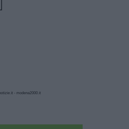
tizie.it
-
modena2000.it