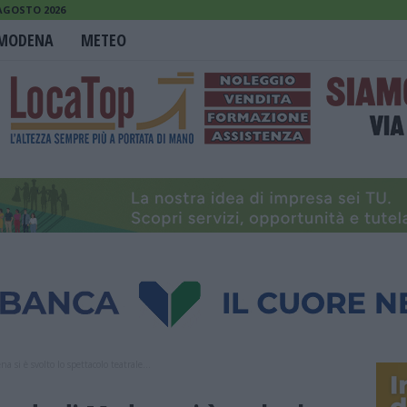
 AGOSTO 2026
MODENA
METEO
si è svolto lo spettacolo teatrale...