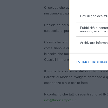
Ci spiega che quando abbiamo tutto, il t
riusciamo a capire come imparare a valori
Dati di geolocalizz
Daniele ha poi spiegato ai ragazzi la sua
Pubblicità e conten
sua scelta di praticare lo sci nautico gli h
annunci, ricerche s
Cassioli ha fatto capire ai ragazzi come il
Archiviare informa
come siano le diversità a renderci le per
le scelte che facciamo a fare la differenza 
Finalità e caratter
Cassioli in merito all’argomento
«La felici
PARTNER
INTERESSE
Il momento conclusivo dell’incontro ha vist
Barozzi di Modena rivolgere domande a qu
esperienze e alle scelte fatte.
Ricordiamo che tutti gli eventi sono ad
info@fuoricampo11.it
.