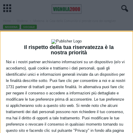
Home
Modena
Modena: la Casa della Comunità si prende cura dei caregiver
MODENA
SOCIALE
Modena: la Casa della Comunità si
prende cura dei caregiver
Il rispetto della tua riservatezza è la
nostra priorità
2 Dicembre 2022
Noi e i nostri partner archiviamo informazioni su un dispositivo (e/o vi
accediamo), quali cookie e trattiamo i dati personali, quali gli
identificativi unici e informazioni generali inviate da un dispositivo per
le finalità descritte sotto. Puoi fare clic per consentire a noi e ai nostri
1731 partner di trattarli per queste finalità. In alternativa puoi fare clic
per negare il consenso o accedere a informazioni più dettagliate e
modificare le tue preferenze prima di acconsentire. Le tue preferenze
si applicheranno solo a questo sito web. Si rende noto che alcuni
Sono quasi 50 i cittadini, alcuni anche da fuori provincia, che si
trattamenti dei dati personali possono non richiedere il tuo consenso,
ma hai il diritto di opporti a tale trattamento. Puoi modificare le tue
sono rivolti allo sportello Informacargiver di Modena nei suoi primi
preferenze o revocare il consenso in qualsiasi momento tornando su
due mesi di attività. Il servizio, attivo presso la Casa della Comunità
questo sito e facendo clic sul pulsante "Privacy" in fondo alla pagina