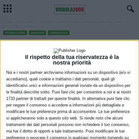
Home
Formazione
“Educare alle differenze per promuovere una cittadinanza di
genere”: al via martedì...
FORMAZIONE
MODENA
UNIVERSITÀ
“Educare alle differenze per
promuovere una cittadinanza di
Il rispetto della tua riservatezza è la
nostra priorità
genere”: al via martedì 6 dicembre il
Noi e i nostri partner archiviamo informazioni su un dispositivo (e/o vi
corso di formazione per docenti
accediamo), quali cookie e trattiamo i dati personali, quali gli
identificativi unici e informazioni generali inviate da un dispositivo per
5 Dicembre 2022
le finalità descritte sotto. Puoi fare clic per consentire a noi e ai nostri
1733 partner di trattarli per queste finalità. In alternativa puoi fare clic
per negare il consenso o accedere a informazioni più dettagliate e
modificare le tue preferenze prima di acconsentire. Le tue preferenze
si applicheranno solo a questo sito web. Si rende noto che alcuni
trattamenti dei dati personali possono non richiedere il tuo consenso,
ma hai il diritto di opporti a tale trattamento. Puoi modificare le tue
preferenze o revocare il consenso in qualsiasi momento tornando su