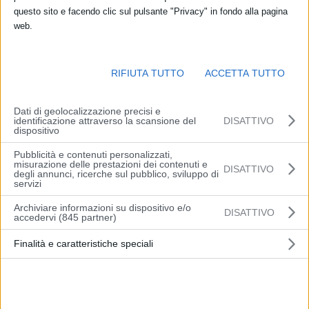
questo sito e facendo clic sul pulsante "Privacy" in fondo alla pagina
web.
Prende avvio
martedì 6 dicembre 2022
la prima edizione del
Corso di formazione per i Docenti delle Scuole primarie e
RIFIUTA TUTTO
ACCETTA TUTTO
secondarie di primo e secondo grado organizzato nell’ambito del
Progetto
Educare alle differenze per promuovere una
cittadinanza di genere
.
Dati di geolocalizzazione precisi e
identificazione attraverso la scansione del
DISATTIVO
dispositivo
Il Progetto è promosso e coordinato dal Comune di Modena –
Pubblicità e contenuti personalizzati,
Assessorato all’Istruzione, Formazione professionale, Sport e Pari
misurazione delle prestazioni dei contenuti e
DISATTIVO
degli annunci, ricerche sul pubblico, sviluppo di
opportunità, ed è finanziato dalla Regione Emilia-Romagna ex L.R.
servizi
6/2014 («Legge quadro per la parità e contro le discriminazioni di
Archiviare informazioni su dispositivo e/o
genere») e vede il
CRID – Centro di Ricerca Interdipartimentale
DISATTIVO
accedervi (845 partner)
su Discriminazioni e vulnerabilità
di Unimore, diretto dal Prof.
Gianfrancesco Zanetti,
svolgere l’attività di monitoraggio con il
Finalità e caratteristiche speciali
coordinamento scientifico del Prof.
Thomas Casadei.
Alla realizzazione del Progetto collaborano, fin dalla sua prima