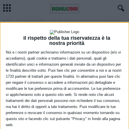
Home
Top news by Italpress
Pnrr, Fitto “Nessuno scontro, lavoriamo positivamente
con l’Ue”
TOP NEWS BY ITALPRESS
Pnrr, Fitto “Nessuno scontro, lavoriamo
Il rispetto della tua riservatezza è la
nostra priorità
positivamente con l’Ue”
Noi e i nostri partner archiviamo informazioni su un dispositivo (e/o vi
accediamo), quali cookie e trattiamo i dati personali, quali gli
5 Dicembre 2022
identificativi unici e informazioni generali inviate da un dispositivo per
le finalità descritte sotto. Puoi fare clic per consentire a noi e ai nostri
1733 partner di trattarli per queste finalità. In alternativa puoi fare clic
per negare il consenso o accedere a informazioni più dettagliate e
modificare le tue preferenze prima di acconsentire. Le tue preferenze
si applicheranno solo a questo sito web. Si rende noto che alcuni
trattamenti dei dati personali possono non richiedere il tuo consenso,
ma hai il diritto di opporti a tale trattamento. Puoi modificare le tue
preferenze o revocare il consenso in qualsiasi momento tornando su
questo sito e facendo clic sul pulsante "Privacy" in fondo alla pagina
web.