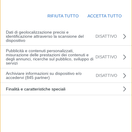
RIFIUTA TUTTO
ACCETTA TUTTO
Dati di geolocalizzazione precisi e
identificazione attraverso la scansione del
DISATTIVO
dispositivo
Pubblicità e contenuti personalizzati,
misurazione delle prestazioni dei contenuti e
DISATTIVO
degli annunci, ricerche sul pubblico, sviluppo di
servizi
MILANO (ITALPRESS) – “C’è la necessità di avere una visione
Archiviare informazioni su dispositivo e/o
completa per essere in grado di dare risposte chiare. Il governo
DISATTIVO
accedervi (845 partner)
non ha nessuno intenzione di ingaggiare scontri con nessuno,
stiamo lavorando molto positivamente con la Commissione
Finalità e caratteristiche speciali
europea”.
Lo ha detto il ministro per gli Affari Europei, il Sud, e il Pnrr, Raffaele
Fitto, intervenendo al primo Festival delle Regioni e delle Province
autonome. “C’è l’esigenza di svolgere un’azione di monitoraggio
per l’utilizzo delle risorse del Pnrr e le altre risorse. E’ opportuno
capire qual è lo stato di attuazione prima di avviare una fase nuova.