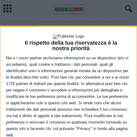
Home
Modena
Modena, auguri e pandorini dai Club Lions e Leo agli anziani delle...
MODENA
SOCIALE
Modena, auguri e pandorini dai Club
Il rispetto della tua riservatezza è la
Lions e Leo agli anziani delle CRA
nostra priorità
Noi e i nostri partner archiviamo informazioni su un dispositivo (e/o vi
5 Dicembre 2022
accediamo), quali cookie e trattiamo i dati personali, quali gli
identificativi unici e informazioni generali inviate da un dispositivo per
le finalità descritte sotto. Puoi fare clic per consentire a noi e ai nostri
1733 partner di trattarli per queste finalità. In alternativa puoi fare clic
per negare il consenso o accedere a informazioni più dettagliate e
modificare le tue preferenze prima di acconsentire. Le tue preferenze
si applicheranno solo a questo sito web. Si rende noto che alcuni
trattamenti dei dati personali possono non richiedere il tuo consenso,
ma hai il diritto di opporti a tale trattamento. Puoi modificare le tue
preferenze o revocare il consenso in qualsiasi momento tornando su
questo sito e facendo clic sul pulsante "Privacy" in fondo alla pagina
La consegna dei pandorini donati dai Lions e Leo agli ospiti delle Cra
web.