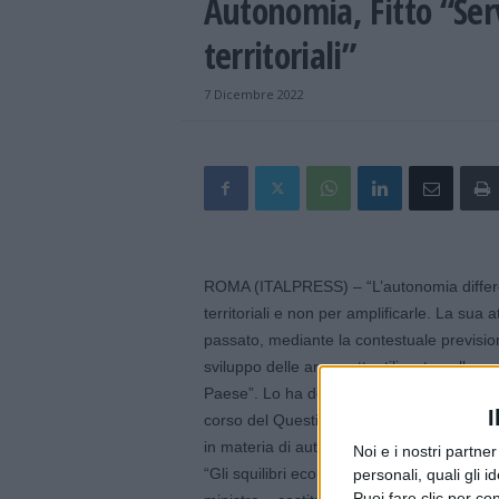
Autonomia, Fitto “Serv
territoriali”
7 Dicembre 2022
ROMA (ITALPRESS) – “L’autonomia differen
territoriali e non per amplificarle. La sua 
passato, mediante la contestuale previsio
sviluppo delle aree sottoutilizzate nella
Paese”. Lo ha detto Raffaele Fitto, ministro 
I
corso del Question Time alla Camera, in r
in materia di autonomia differenziata.
Noi e i nostri partne
“Gli squilibri economici e sociali e i divari 
personali, quali gli i
Puoi fare clic per con