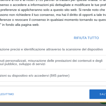
o Stato, in attuazione dell’articolo 119 della Costituzione,
nsenso o accedere a informazioni più dettagliate e modificare le tue pr
ari mediante l’utilizzo delle risorse del fondo perequativo e
 preferenze si applicheranno solo a questo sito web. Si rende noto che 
e lo sviluppo economico, la coesione e la solidarietà
ssono non richiedere il tuo consenso, ma hai il diritto di opporti a tale t
eferenze o revocare il consenso in qualsiasi momento tornando su quest
di confronti preliminari – ha spiegato Fitto – con le singole
" in fondo alla pagina web.
 sottoponendo una bozza di lavoro relativa a un disegno di
 di disciplinare in modo armonico e omogeneo la procedura
RIFIUTA TUTTO
stante dialogo con il sistema delle autonomie e di favore il
azione precisi e identificazione attraverso la scansione del dispositivo
uti personalizzati, misurazione delle prestazioni dei contenuti e degli
ul pubblico, sviluppo di servizi
zioni su dispositivo e/o accedervi (845 partner)
istiche speciali
 LEGITTIMO
SAL
Articolo successivo