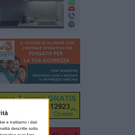
ità
ie e trattiamo i dati
nalità descritte sotto.
lternativa puoi fare