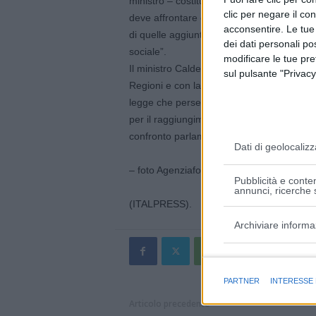
ministro – costituiscono un dato di fatto. L
clic per negare il co
deve affrontare e rimuovere squilibri e div
acconsentire. Le tue
di quelle aggiuntive destinate a promuover
dei dati personali po
sociale”.
modificare le tue pr
Il ministro Calderoli “ha avviato una serie 
sul pulsante "Privacy
Regioni e con la Conferenza delle Regioni
legge che perseguirà il duplice obiettivo
per il raggiungimento delle intese in un co
confronto parlamentare”.
Dati di geolocalizz
– foto Agenziafotogramma.it –
Pubblicità e conten
annunci, ricerche s
(ITALPRESS).
Archiviare informa
Finalità e caratter
PARTNER
INTERESSE
Articolo precedente