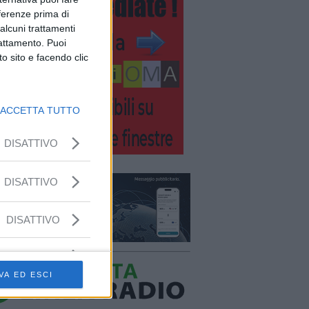
eferenze prima di
alcuni trattamenti
rattamento. Puoi
o sito e facendo clic
ACCETTA TUTTO
DISATTIVO
DISATTIVO
DISATTIVO
VA ED ESCI