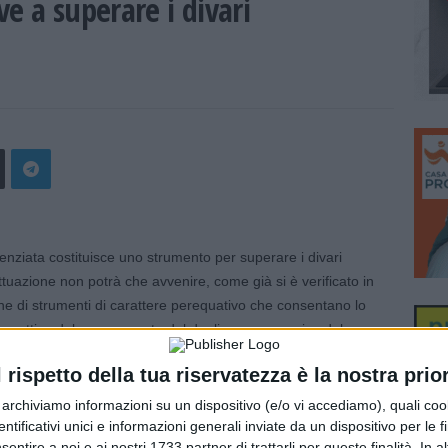
e a superare i divari
ziata costituisce uno strumento per superare i divari
attuazione non potrà che avvenire, come già si è verificato in
ne di strumenti di carattere perequativo che consentano lo
 prospettiva del superamento del dualismo economico del
per gli Affari europei, le Politiche di coesione e il Pnrr, nel
l rispetto della tua riservatezza è la nostra prior
isposta a un’interrogazione sugli intendimenti del Governo
r archiviamo informazioni su un dispositivo (e/o vi accediamo), quali cook
territoriali nella fruizione delle prestazioni – ha affermato il
dentificativi unici e informazioni generali inviate da un dispositivo per le fi
sentire a noi e ai nostri 1733 partner di trattarli per queste finalità. In a