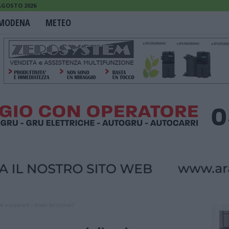
AGOSTO 2026
MODENA
METEO
 a superare i divari territoriali”