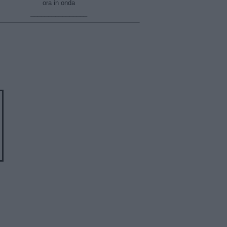
ora in onda
________________