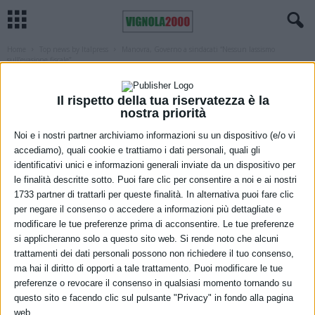
Home
Top news by Italpress
Manovra, Governo a sindacati “Nessun lassismo
sull’evasione fiscale”
TOP NEWS BY ITALPRESS
Manovra, Governo a sindacati “Nessun
Il rispetto della tua riservatezza è la
nostra priorità
lassismo sull’evasione fiscale”
Noi e i nostri partner archiviamo informazioni su un dispositivo (e/o vi
7 Dicembre 2022
accediamo), quali cookie e trattiamo i dati personali, quali gli
identificativi unici e informazioni generali inviate da un dispositivo per
le finalità descritte sotto. Puoi fare clic per consentire a noi e ai nostri
1733 partner di trattarli per queste finalità. In alternativa puoi fare clic
per negare il consenso o accedere a informazioni più dettagliate e
modificare le tue preferenze prima di acconsentire. Le tue preferenze
si applicheranno solo a questo sito web. Si rende noto che alcuni
trattamenti dei dati personali possono non richiedere il tuo consenso,
ma hai il diritto di opporti a tale trattamento. Puoi modificare le tue
preferenze o revocare il consenso in qualsiasi momento tornando su
questo sito e facendo clic sul pulsante "Privacy" in fondo alla pagina
web.