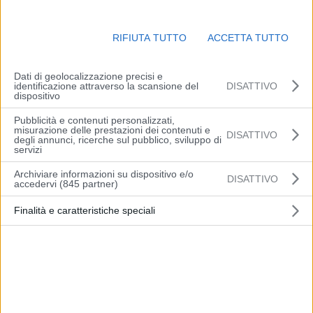
RIFIUTA TUTTO
ACCETTA TUTTO
Dati di geolocalizzazione precisi e
identificazione attraverso la scansione del
DISATTIVO
dispositivo
Pubblicità e contenuti personalizzati,
misurazione delle prestazioni dei contenuti e
MILANO (ITALPRESS) – “L’Università Bocconi ha accompagnato in
DISATTIVO
degli annunci, ricerche sul pubblico, sviluppo di
stretta interazione sociale, economica, la trasformazione della città
servizi
di Milano, offrendo un accumulo di saperi e di sperimentazione
Archiviare informazioni su dispositivo e/o
DISATTIVO
dell’innovazione di grande valore, confermando come le Università
accedervi (845 partner)
sappiano essere fondamenta e motore di sviluppo”. Così il
Finalità e caratteristiche speciali
presidente della Repubblica Sergio Mattarella intervenendo
all’evento “La Bocconi, l’Italia e l’Europa” all’ateneo di Milano.
“Su questa base si comprende l’importanza di quanto abbiamo
ascoltato, stamane, dai relatori. I loro interventi confermano quanto
il modello sociale europeo sia debitore al mondo delle Università e,
per quanto oggi ci riguarda, alla Bocconi che ha saputo coniugare,