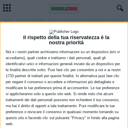
Home
Top news by Italpress
Mattarella “Modello sociale europeo debitore verso atenei”
TOP NEWS BY ITALPRESS
Mattarella “Modello sociale europeo
Il rispetto della tua riservatezza è la
nostra priorità
debitore verso atenei”
Noi e i nostri partner archiviamo informazioni su un dispositivo (e/o vi
7 Dicembre 2022
accediamo), quali cookie e trattiamo i dati personali, quali gli
identificativi unici e informazioni generali inviate da un dispositivo per
le finalità descritte sotto. Puoi fare clic per consentire a noi e ai nostri
1733 partner di trattarli per queste finalità. In alternativa puoi fare clic
per negare il consenso o accedere a informazioni più dettagliate e
modificare le tue preferenze prima di acconsentire. Le tue preferenze
si applicheranno solo a questo sito web. Si rende noto che alcuni
trattamenti dei dati personali possono non richiedere il tuo consenso,
ma hai il diritto di opporti a tale trattamento. Puoi modificare le tue
preferenze o revocare il consenso in qualsiasi momento tornando su
questo sito e facendo clic sul pulsante "Privacy" in fondo alla pagina
web.