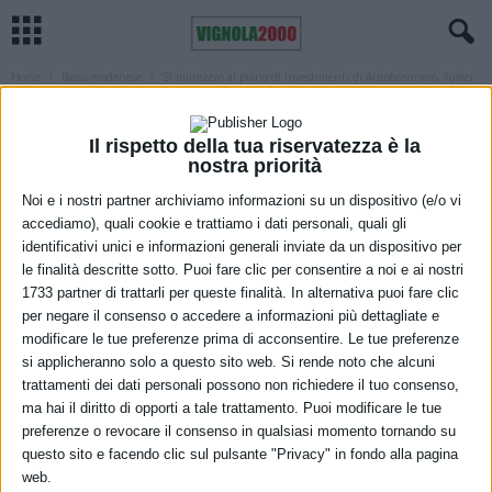
Home
Bassa modenese
Sì ministero al piano di investimenti di Autobrennero, Tomei:
“Ora avanti subito...
BASSA MODENESE
MODENA
SASSUOLO
VIABILITÀ
Sì ministero al piano di investimenti di
Il rispetto della tua riservatezza è la
nostra priorità
Autobrennero, Tomei: “Ora avanti
Noi e i nostri partner archiviamo informazioni su un dispositivo (e/o vi
subito con bretella e terza corsia”
accediamo), quali cookie e trattiamo i dati personali, quali gli
identificativi unici e informazioni generali inviate da un dispositivo per
7 Dicembre 2022
le finalità descritte sotto. Puoi fare clic per consentire a noi e ai nostri
1733 partner di trattarli per queste finalità. In alternativa puoi fare clic
per negare il consenso o accedere a informazioni più dettagliate e
modificare le tue preferenze prima di acconsentire. Le tue preferenze
si applicheranno solo a questo sito web. Si rende noto che alcuni
trattamenti dei dati personali possono non richiedere il tuo consenso,
ma hai il diritto di opporti a tale trattamento. Puoi modificare le tue
preferenze o revocare il consenso in qualsiasi momento tornando su
questo sito e facendo clic sul pulsante "Privacy" in fondo alla pagina
web.