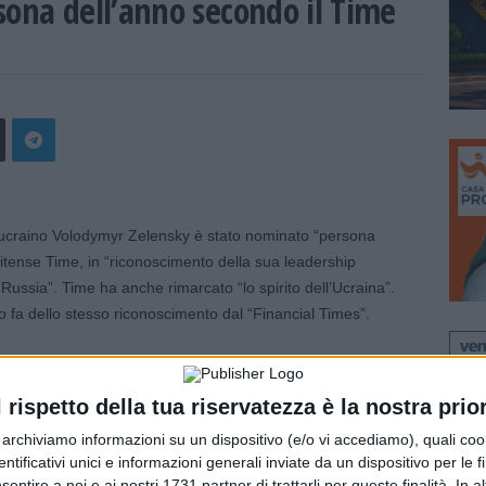
sona dell’anno secondo il Time
craino Volodymyr Zelensky è stato nominato “persona
itense Time, in “riconoscimento della sua leadership
Russia”. Time ha anche rimarcato “lo spirito dell’Ucraina”.
o fa dello stesso riconoscimento dal “Financial Times”.
l rispetto della tua riservatezza è la nostra prior
r archiviamo informazioni su un dispositivo (e/o vi accediamo), quali cook
dentificativi unici e informazioni generali inviate da un dispositivo per le fi
sentire a noi e ai nostri 1731 partner di trattarli per queste finalità. In a