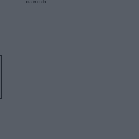
ora in onda
________________