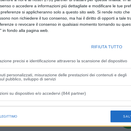
nsenso o accedere a informazioni più dettagliate e modificare le tue pr
Articolo successivo
 preferenze si applicheranno solo a questo sito web. Si rende noto che 
e
Manovra, Governo a sindacati “Nessun
ssono non richiedere il tuo consenso, ma hai il diritto di opporti a tale t
ione
lassismo sull’evasione fiscale”
eferenze o revocare il consenso in qualsiasi momento tornando su quest
" in fondo alla pagina web.
RIFIUTA TUTTO
azione precisi e identificazione attraverso la scansione del dispositivo
uti personalizzati, misurazione delle prestazioni dei contenuti e degli
ul pubblico, sviluppo di servizi
zioni su dispositivo e/o accedervi (844 partner)
istiche speciali
 LEGITTIMO
SAL