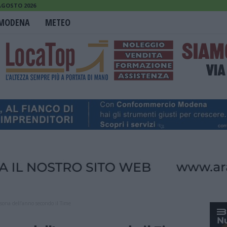
 AGOSTO 2026
MODENA
METEO
sona dell’anno secondo il Time