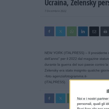
Ucraina, Zelensky per
7 Dicembre 2022
NEW YORK (ITALPRESS) – Il presidente u
dell’anno” per il 2022 dal magazine statun
durante la guerra del suo paese contro la 
Zelensky era stato insignito qualche giorn
-foto agenziafotogramma.it-
(ITALPRESS).
I
Noi e i nostri partne
personali, quali gli i
Puoi fare clic per con