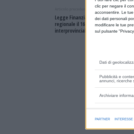
clic per negare il co
Articolo precedente
acconsentire. Le tue
Legge Finanziaria: sciopero general
dei dati personali po
regionale il 16 dicembre. Manifestaz
modificare le tue pr
interprovinciale a Reggio Emilia
sul pulsante "Privacy
Dati di geolocalizz
Pubblicità e conten
annunci, ricerche s
Archiviare informa
Finalità e caratter
PARTNER
INTERESSE