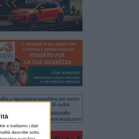
ità
ie e trattiamo i dati
nalità descritte sotto.
lternativa puoi fare