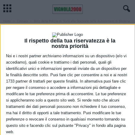
Home
Cronaca
Blitz della Polizia di Stato alla Stazione delle Autocorriere di Modena
CRONACA
IN EVIDENZA MODENA
MODENA
Blitz della Polizia di Stato alla Stazione
Il rispetto della tua riservatezza è la
delle Autocorriere di Modena
nostra priorità
Noi e i nostri partner archiviamo informazioni su un dispositivo (e/o vi
10 Febbraio 2023
accediamo), quali cookie e trattiamo i dati personali, quali gli
identificativi unici e informazioni generali inviate da un dispositivo per
le finalità descritte sotto. Puoi fare clic per consentire a noi e ai nostri
1733 partner di trattarli per queste finalità. In alternativa puoi fare clic
per negare il consenso o accedere a informazioni più dettagliate e
modificare le tue preferenze prima di acconsentire. Le tue preferenze
si applicheranno solo a questo sito web. Si rende noto che alcuni
trattamenti dei dati personali possono non richiedere il tuo consenso,
ma hai il diritto di opporti a tale trattamento. Puoi modificare le tue
preferenze o revocare il consenso in qualsiasi momento tornando su
Nel pomeriggio di ieri è stato effettuato un servizio anticrimine,
questo sito e facendo clic sul pulsante "Privacy" in fondo alla pagina
finalizzato alla prevenzione e al contrasto dei reati predatori, dello
web.