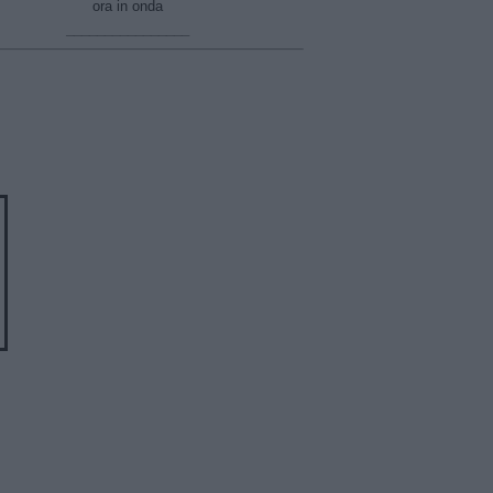
ora in onda
________________