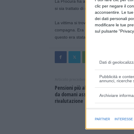
La Procura ha aperto un fascicolo e sarà 
clic per negare il co
si sia trattato di suicidio.
acconsentire. Le tue
dei dati personali po
La vittima si trovava in carcere in attesa d
modificare le tue pr
compagna. Era stato rinviato a giudizio e 
sul pulsante "Privacy
questo era stata inasprita la misura cautel
Dati di geolocalizz
Pubblicità e conten
Articolo precedente
annunci, ricerche s
Pensioni più alte per 200 mila moden
da domani assemblee Cisl su
Archiviare informa
rivalutazione
Finalità e caratter
PARTNER
INTERESSE