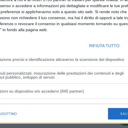
disposta l’autopsia per cercare di capire se, come sembra,
nsenso o accedere a informazioni più dettagliate e modificare le tue pr
 preferenze si applicheranno solo a questo sito web. Si rende noto che 
ssono non richiedere il tuo consenso, ma hai il diritto di opporti a tale t
i giudizio per un caso si stalking nei confronti della sua ex
eferenze o revocare il consenso in qualsiasi momento tornando su quest
posto ai domiciliari. L’anno scorso, però, era evaso e per
" in fondo alla pagina web.
are, con il carcere.
RIFIUTA TUTTO
azione precisi e identificazione attraverso la scansione del dispositivo
uti personalizzati, misurazione delle prestazioni dei contenuti e degli
Articolo successivo
ul pubblico, sviluppo di servizi
esi:
Modena, la sicurezza stradale fa tappa
al Netgarage “Le Torri”
zioni su dispositivo e/o accedervi (845 partner)
istiche speciali
 LEGITTIMO
SAL