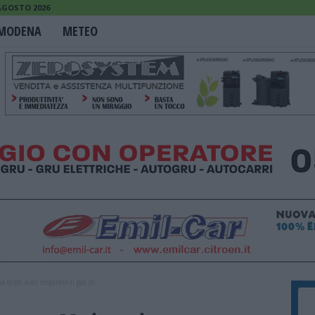
AGOSTO 2026
MODENA
METEO
dopo aver respirato il gas di...