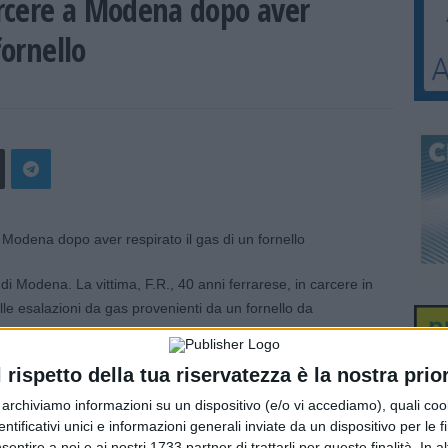
rcere a Modena dopo aver
fornello
 Modena. La vittima, F.R., 40 anni ferrarese, in carcere in
lle esalazioni da gas provenienti da un fornello da
l rispetto della tua riservatezza è la nostra prior
la polizia penitenziaria quando ha aperto la cella. L’uomo
esalava ancora odore di gas. In infermeria il medico del
r archiviamo informazioni su un dispositivo (e/o vi accediamo), quali cook
dentificativi unici e informazioni generali inviate da un dispositivo per le fi
rto poco dopo al pronto soccorso.
sentire a noi e ai nostri 1733 partner di trattarli per queste finalità. In a