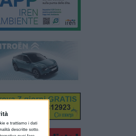
ità
ie e trattiamo i dati
nalità descritte sotto.
lternativa puoi fare