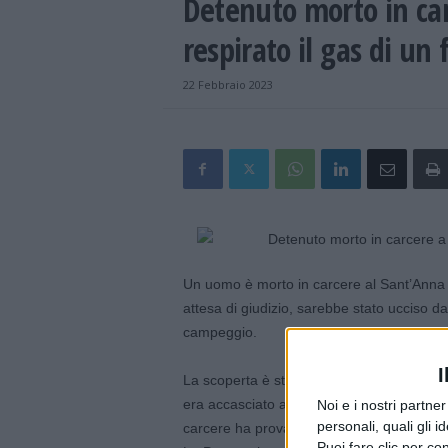
Detenuto morto in ca
respirato il gas di un 
22 Febbraio 2023
Un uomo è morto in carcere al Sant’Anna di
attesa di giudizio, sarebbe stato ucciso da
campeggio.
I
La scoperta è stata fatta da un agente del
era accasciato a terra con il fornello che 
Noi e i nostri partne
personali, quali gli i
carcere ha provato a rianimarlo, ma è mo
Puoi fare clic per con