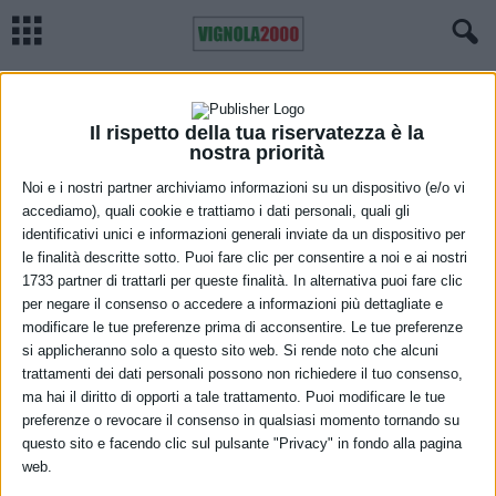
Home
Modena
Modena per la pace: la Ghirlandina diventa giallo-blu
MODENA
SOCIALE
Modena per la pace: la Ghirlandina
Il rispetto della tua riservatezza è la
nostra priorità
diventa giallo-blu
Noi e i nostri partner archiviamo informazioni su un dispositivo (e/o vi
accediamo), quali cookie e trattiamo i dati personali, quali gli
23 Febbraio 2023
identificativi unici e informazioni generali inviate da un dispositivo per
le finalità descritte sotto. Puoi fare clic per consentire a noi e ai nostri
1733 partner di trattarli per queste finalità. In alternativa puoi fare clic
per negare il consenso o accedere a informazioni più dettagliate e
modificare le tue preferenze prima di acconsentire. Le tue preferenze
si applicheranno solo a questo sito web. Si rende noto che alcuni
trattamenti dei dati personali possono non richiedere il tuo consenso,
ma hai il diritto di opporti a tale trattamento. Puoi modificare le tue
A distanza di un anno dall’inizio del conflitto russo-ucraino, nella
preferenze o revocare il consenso in qualsiasi momento tornando su
questo sito e facendo clic sul pulsante "Privacy" in fondo alla pagina
serata di venerdì 24 febbraio la Ghirlandina si illuminerà di luce
web.
gialloblù, i colori di Modena e dell’Ucraina, in segno di vicinanza e