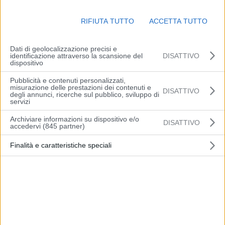
solidarietà al popolo ucraino, com’era già accaduto proprio un anno
fa, quando la Russia invase il territorio dell’Ucraina.
RIFIUTA TUTTO
ACCETTA TUTTO
E anche nella serata di venerdì 24, come quel 24 febbraio di un
Dati di geolocalizzazione precisi e
anno fa, in piazza Torre si svolgerà una fiaccolata per la pace e un
identificazione attraverso la scansione del
DISATTIVO
momento di raccoglimento aperto a tutti, promosso dal Comune
dispositivo
insieme alla comunità ucraina, a cui parteciperanno autorità e
Pubblicità e contenuti personalizzati,
cittadinanza.
misurazione delle prestazioni dei contenuti e
DISATTIVO
degli annunci, ricerche sul pubblico, sviluppo di
servizi
Archiviare informazioni su dispositivo e/o
DISATTIVO
accedervi (845 partner)
Finalità e caratteristiche speciali
Articolo precedente
Articolo successivo
Alexa entra negli hotel
Tangenziale di Modena:
italiani per rispondere alle
primo giorno dei lavori di
domande dei clienti
nuova pavimentazione