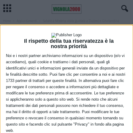
Home
Appuntamenti
Sabato a Modena visita guidata a Duomo e Ghirlandina
APPUNTAMENTI
MODENA
Sabato a Modena visita guidata a
Il rispetto della tua riservatezza è la
Duomo e Ghirlandina
nostra priorità
Noi e i nostri partner archiviamo informazioni su un dispositivo (e/o vi
23 Febbraio 2023
accediamo), quali cookie e trattiamo i dati personali, quali gli
identificativi unici e informazioni generali inviate da un dispositivo per
le finalità descritte sotto. Puoi fare clic per consentire a noi e ai nostri
1733 partner di trattarli per queste finalità. In alternativa puoi fare clic
per negare il consenso o accedere a informazioni più dettagliate e
modificare le tue preferenze prima di acconsentire. Le tue preferenze
si applicheranno solo a questo sito web. Si rende noto che alcuni
trattamenti dei dati personali possono non richiedere il tuo consenso,
Il lavoro dei maestri Campionesi nel cantiere del Duomo e della
ma hai il diritto di opporti a tale trattamento. Puoi modificare le tue
preferenze o revocare il consenso in qualsiasi momento tornando su
Ghirlandina è al centro della visita guidata alla cattedrale e alla
questo sito e facendo clic sul pulsante "Privacy" in fondo alla pagina
torre civica in programma sabato 25 febbraio, alle 18, per un
web.