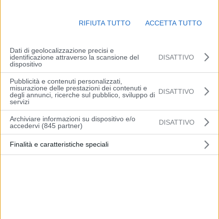
RIFIUTA TUTTO
ACCETTA TUTTO
Dati di geolocalizzazione precisi e
identificazione attraverso la scansione del
DISATTIVO
dispositivo
Pubblicità e contenuti personalizzati,
misurazione delle prestazioni dei contenuti e
DISATTIVO
degli annunci, ricerche sul pubblico, sviluppo di
ROMA (ITALPRESS) – “Fare una polemica perchè si tagliano le
servizi
tasse ai lavoratori il 1° maggio mi sembra assurdo”. Lo scrive il
Archiviare informazioni su dispositivo e/o
DISATTIVO
leader di Azione, Carlo Calenda, su twitter. “Descrivere il taglio (per
accedervi (845 partner)
ora una tantum) come il più grande mai fatto è sbagliato oltre che
Finalità e caratteristiche speciali
falso. Queste due posizioni riassumono bene l’eccesso di
propaganda a destra e a sinistra”, aggiunge.
-foto agenziafotogramma.it-
(ITALPRESS).