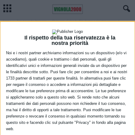
Home
Top news by Italpress
Dl lavoro, Calenda “Da destra e sinistra eccesso di
propaganda”
TOP NEWS BY ITALPRESS
Il rispetto della tua riservatezza è la
Dl lavoro, Calenda “Da destra e sinistra
nostra priorità
eccesso di propaganda”
Noi e i nostri partner archiviamo informazioni su un dispositivo (e/o vi
accediamo), quali cookie e trattiamo i dati personali, quali gli
2 Maggio 2023
identificativi unici e informazioni generali inviate da un dispositivo per
le finalità descritte sotto. Puoi fare clic per consentire a noi e ai nostri
1733 partner di trattarli per queste finalità. In alternativa puoi fare clic
per negare il consenso o accedere a informazioni più dettagliate e
modificare le tue preferenze prima di acconsentire. Le tue preferenze
si applicheranno solo a questo sito web. Si rende noto che alcuni
trattamenti dei dati personali possono non richiedere il tuo consenso,
ma hai il diritto di opporti a tale trattamento. Puoi modificare le tue
preferenze o revocare il consenso in qualsiasi momento tornando su
questo sito e facendo clic sul pulsante "Privacy" in fondo alla pagina
web.