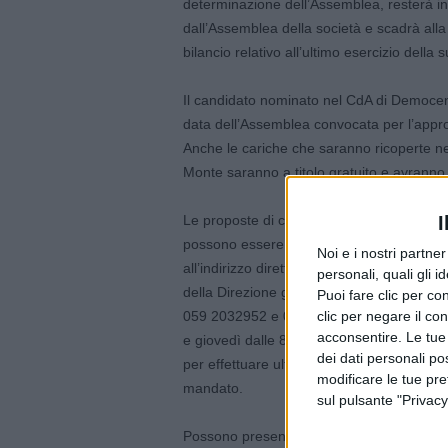
determinazione dell’Assemblea, resterà in
dall’Assemblea della società e scadrà all
bilancio relativo all’ultimo esercizio della 
Il candidato nominato nel CdA di Democenter
data dell’Assemblea convocata per l’appro
Anche le cariche che saranno ricoperte ne
Monte saranno a titolo gratuito e avranno 
Le proposte di candidatura o le autocandi
I
possono essere inoltrate tramite posta elet
Noi e i nostri partne
all’indirizzo direttoregenerale@cert.comu
personali, quali gli i
della Direzione generale (via Scudari 20,
Puoi fare clic per con
059 2032952 e 059 2032881 nelle giornate 
clic per negare il co
acconsentire. Le tue
e giovedì dalle 8.30 alle 13 e dalle 15 al
dei dati personali po
per effettuare ulteriori nomine nel caso d
modificare le tue pr
mandato.
sul pulsante "Privacy
Possono presentare proposte di candidatura 