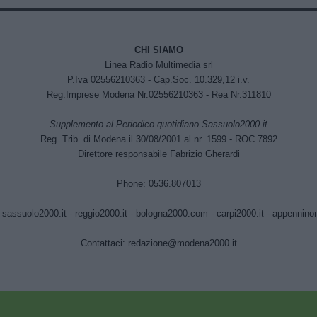
CHI SIAMO
Linea Radio Multimedia srl
P.Iva 02556210363 - Cap.Soc. 10.329,12 i.v.
Reg.Imprese Modena Nr.02556210363 - Rea Nr.311810
Supplemento al Periodico quotidiano Sassuolo2000.it
Reg. Trib. di Modena il 30/08/2001 al nr. 1599 - ROC 7892
Direttore responsabile Fabrizio Gherardi
Phone: 0536.807013
:
sassuolo2000.it
-
reggio2000.it
-
bologna2000.com
-
carpi2000.it
-
appenninono
Contattaci:
redazione@modena2000.it