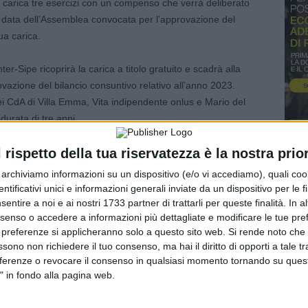
 carica tre esercizi con un compenso che verrà deliberato
a data dell’Assemblea convocata per l’approvazione del
sua carica.
-Sipe ricoprirà la carica a titolo gratuito e scadrà alla
vazione del bilancio consuntivo relativo all’anno 2023.
i CdA di Villa Emma, Vita indipendente onlus e Mario del
durata di tre anni.
dature, indirizzate al sindaco del Comune di Modena,
l rispetto della tua riservatezza è la nostra prior
tronica certificata (Pec),
r archiviamo informazioni su un dispositivo (e/o vi accediamo), quali cook
ne.modena.it o consegnate direttamente alla segreteria
dentificativi unici e informazioni generali inviate da un dispositivo per le fi
 previo appuntamento da fissare telefonicamente ai numeri
sentire a noi e ai nostri 1733 partner di trattarli per queste finalità. In a
di martedì, mercoledì e venerdì dalle 8.30 alle 13; lunedì
nsenso o accedere a informazioni più dettagliate e modificare le tue pr
 preferenze si applicheranno solo a questo sito web. Si rende noto che 
le 18). Le candidature pervenute potranno essere utilizzate
ssono non richiedere il tuo consenso, ma hai il diritto di opporti a tale t
i cessazioni dalla carica prima della scadenza naturale del
eferenze o revocare il consenso in qualsiasi momento tornando su quest
" in fondo alla pagina web.
il sindaco e i consiglieri comunali, il rettore, i presidenti