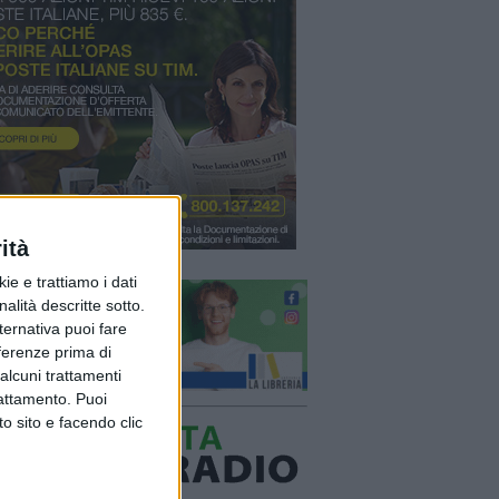
ità
ie e trattiamo i dati
nalità descritte sotto.
lternativa puoi fare
eferenze prima di
alcuni trattamenti
rattamento. Puoi
o sito e facendo clic