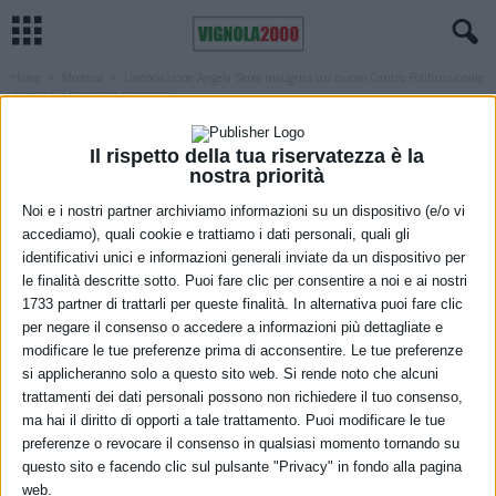
Home
Modena
L’associazione Angela Serra inaugura un nuovo Centro Polifunzionale
dedicato al benessere psicofisico...
MODENA
SALUTE
SOCIALE
L’associazione Angela Serra inaugura un
Il rispetto della tua riservatezza è la
nostra priorità
nuovo Centro Polifunzionale dedicato al
Noi e i nostri partner archiviamo informazioni su un dispositivo (e/o vi
benessere psicofisico del paziente
accediamo), quali cookie e trattiamo i dati personali, quali gli
identificativi unici e informazioni generali inviate da un dispositivo per
oncologico e del caregiver
le finalità descritte sotto. Puoi fare clic per consentire a noi e ai nostri
1733 partner di trattarli per queste finalità. In alternativa puoi fare clic
22 Settembre 2023
per negare il consenso o accedere a informazioni più dettagliate e
modificare le tue preferenze prima di acconsentire. Le tue preferenze
si applicheranno solo a questo sito web. Si rende noto che alcuni
trattamenti dei dati personali possono non richiedere il tuo consenso,
ma hai il diritto di opporti a tale trattamento. Puoi modificare le tue
preferenze o revocare il consenso in qualsiasi momento tornando su
Come noto l’Angela Serra è stata fondata nel 1987 in ricordo di
questo sito e facendo clic sul pulsante "Privacy" in fondo alla pagina
Angela per dare un contributo alla lotta contro i tumori. Dopo la
web.