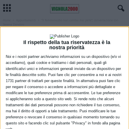
Home
Appuntamenti
“Il femminicidio non cambia mai pelle”, conversazione con
Serena Dandini
APPUNTAMENTI
MODENA
“Il femminicidio non cambia mai pelle”,
Il rispetto della tua riservatezza è la
nostra priorità
conversazione con Serena Dandini
Noi e i nostri partner archiviamo informazioni su un dispositivo (e/o vi
13 Novembre 2023
accediamo), quali cookie e trattiamo i dati personali, quali gli
identificativi unici e informazioni generali inviate da un dispositivo per
le finalità descritte sotto. Puoi fare clic per consentire a noi e ai nostri
1731 partner di trattarli per queste finalità. In alternativa puoi fare clic
per negare il consenso o accedere a informazioni più dettagliate e
modificare le tue preferenze prima di acconsentire. Le tue preferenze
si applicheranno solo a questo sito web. Si rende noto che alcuni
trattamenti dei dati personali possono non richiedere il tuo consenso,
ma hai il diritto di opporti a tale trattamento. Puoi modificare le tue
preferenze o revocare il consenso in qualsiasi momento tornando su
La Commissione Pari Opportunità di Legacoop Estense e Gallerie
questo sito e facendo clic sul pulsante "Privacy" in fondo alla pagina
Estensi promuovono un’iniziativa per tenere alta l’attenzione sul