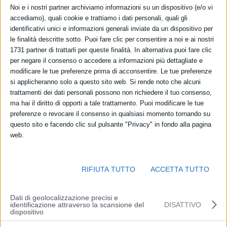
Castells massimo esperto delle società dell’informazione; Matteo
Noi e i nostri partner archiviamo informazioni su un dispositivo (e/o vi
Flora, divulgatore, esperto di Intelligenza Artificiale e autore di “Ciao
accediamo), quali cookie e trattiamo i dati personali, quali gli
Internet!” su YouTube, primo podcast di Tech-Policy italiano;
identificativi unici e informazioni generali inviate da un dispositivo per
Michelangelo Pistoletto, artista di fama internazionale, candidato al
le finalità descritte sotto. Puoi fare clic per consentire a noi e ai nostri
Premio Nobel per la Pace 2025; Padre Antonio Spadaro,
1731 partner di trattarli per queste finalità. In alternativa puoi fare clic
per negare il consenso o accedere a informazioni più dettagliate e
Sottosegretario del Dicastero Vaticano per la Cultura e l’Educazione
modificare le tue preferenze prima di acconsentire. Le tue preferenze
nei pontificati di Papa Francesco e di Papa Leone XIV; GioPizzi,
si applicheranno solo a questo sito web. Si rende noto che alcuni
scrittore, divulgatore e creator digitale, seguito da migliaia di utenti;
trattamenti dei dati personali possono non richiedere il tuo consenso,
il Garante della Privacy, Guido Scorza; gli artisti e attivisti Paolo
ma hai il diritto di opporti a tale trattamento. Puoi modificare le tue
Cirio e Jonas Lund; Nadim Samman, critico d’arte e direttore del
preferenze o revocare il consenso in qualsiasi momento tornando su
KW Institute for Contemporary Art di Berlino.
questo sito e facendo clic sul pulsante "Privacy" in fondo alla pagina
web.
La decima edizione dello Smart Life Festival è stata presentata
questa mattina in conferenza stampa nel palazzo municipale di
RIFIUTA TUTTO
ACCETTA TUTTO
Modena con gli interventi di Sergio Duretti, responsabile della
Transizione digitale e governo dei dati pubblici del Comune di
Modena, Vittorio Lugli, presidente della Fondazione Collegio San
Dati di geolocalizzazione precisi e
identificazione attraverso la scansione del
DISATTIVO
Carlo, Carlo Adolfo Porro, Magnifico Rettore di UniMoRe, Eleonora
dispositivo
De Marco, vicepresidente della Fondazione di Modena, Giuseppe