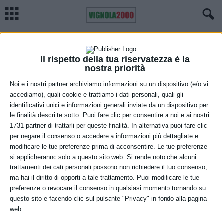
Home
Video pillole
AI, Savevski: “Fondamentale il dialogo tra ricerca, medici e
pazienti”
VIDEO PILLOLE
Il rispetto della tua riservatezza è la
AI, Savevski: “Fondamentale il dialogo
nostra priorità
tra ricerca, medici e pazienti”
Noi e i nostri partner archiviamo informazioni su un dispositivo (e/o vi
accediamo), quali cookie e trattiamo i dati personali, quali gli
27 Maggio 2026
identificativi unici e informazioni generali inviate da un dispositivo per
le finalità descritte sotto. Puoi fare clic per consentire a noi e ai nostri
1731 partner di trattarli per queste finalità. In alternativa puoi fare clic
per negare il consenso o accedere a informazioni più dettagliate e
modificare le tue preferenze prima di acconsentire. Le tue preferenze
si applicheranno solo a questo sito web. Si rende noto che alcuni
trattamenti dei dati personali possono non richiedere il tuo consenso,
ma hai il diritto di opporti a tale trattamento. Puoi modificare le tue
preferenze o revocare il consenso in qualsiasi momento tornando su
questo sito e facendo clic sul pulsante "Privacy" in fondo alla pagina
web.