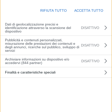
P
RIFIUTA TUTTO
ACCETTA TUTTO
l
Dati di geolocalizzazione precisi e
a
identificazione attraverso la scansione del
DISATTIVO
dispositivo
y
Pillole
Pubblicità e contenuti personalizzati,
misurazione delle prestazioni dei contenuti e
DISATTIVO
degli annunci, ricerche sul pubblico, sviluppo di
V
servizi
Archiviare informazioni su dispositivo e/o
i
DISATTIVO
accedervi (844 partner)
Articolo precedente
Articolo successivo
d
Finalità e caratteristiche speciali
Modena: tenta un furto di
Milano Health Week, Filippi
cosmetici al supermercato.
“Prevenzione centrale nelle
e
Arrestato un 24enne
patologie neurologiche”
straniero
o