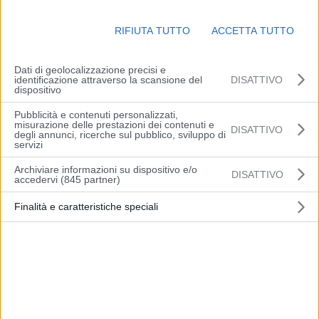
P
RIFIUTA TUTTO
ACCETTA TUTTO
l
Dati di geolocalizzazione precisi e
a
identificazione attraverso la scansione del
DISATTIVO
dispositivo
y
Pillole
Pubblicità e contenuti personalizzati,
misurazione delle prestazioni dei contenuti e
DISATTIVO
degli annunci, ricerche sul pubblico, sviluppo di
V
servizi
Archiviare informazioni su dispositivo e/o
i
DISATTIVO
accedervi (845 partner)
Articolo precedente
Articolo successivo
d
Finalità e caratteristiche speciali
Fiaip, Segalerba
Vignola: provoca un
“Riammodernare la
incidente nella notte e
e
normativa sugli agenti
fugge senza fermarsi.
immobiliari”
Individuato dai Carabinieri
o
grazie alle immagini di
videosorveglianza