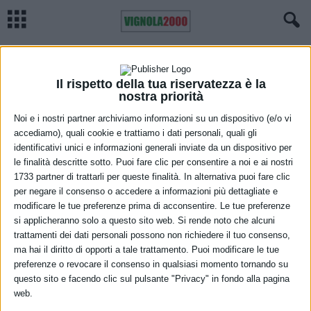
Home
Video pillole
Cina: Gansu, rara fauna selvatica ripresa nel Parco dei panda
giganti
VIDEO PILLOLE
Il rispetto della tua riservatezza è la
Cina: Gansu, rara fauna selvatica ripresa
nostra priorità
nel Parco dei panda giganti
Noi e i nostri partner archiviamo informazioni su un dispositivo (e/o vi
accediamo), quali cookie e trattiamo i dati personali, quali gli
3 Giugno 2026
identificativi unici e informazioni generali inviate da un dispositivo per
le finalità descritte sotto. Puoi fare clic per consentire a noi e ai nostri
1733 partner di trattarli per queste finalità. In alternativa puoi fare clic
per negare il consenso o accedere a informazioni più dettagliate e
modificare le tue preferenze prima di acconsentire. Le tue preferenze
si applicheranno solo a questo sito web. Si rende noto che alcuni
trattamenti dei dati personali possono non richiedere il tuo consenso,
ma hai il diritto di opporti a tale trattamento. Puoi modificare le tue
preferenze o revocare il consenso in qualsiasi momento tornando su
questo sito e facendo clic sul pulsante "Privacy" in fondo alla pagina
web.