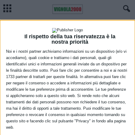
Home
Video pillole
Puglia, Leuzzi “Con ‘Granello d’Oro’ promuoviamo best practice
nostre spiagge”
VIDEO PILLOLE
Il rispetto della tua riservatezza è la
Puglia, Leuzzi “Con ‘Granello d’Oro’
nostra priorità
promuoviamo best practice nostre
Noi e i nostri partner archiviamo informazioni su un dispositivo (e/o vi
accediamo), quali cookie e trattiamo i dati personali, quali gli
spiagge”
identificativi unici e informazioni generali inviate da un dispositivo per
le finalità descritte sotto. Puoi fare clic per consentire a noi e ai nostri
3 Giugno 2026
1733 partner di trattarli per queste finalità. In alternativa puoi fare clic
per negare il consenso o accedere a informazioni più dettagliate e
modificare le tue preferenze prima di acconsentire. Le tue preferenze
si applicheranno solo a questo sito web. Si rende noto che alcuni
trattamenti dei dati personali possono non richiedere il tuo consenso,
ma hai il diritto di opporti a tale trattamento. Puoi modificare le tue
preferenze o revocare il consenso in qualsiasi momento tornando su
questo sito e facendo clic sul pulsante "Privacy" in fondo alla pagina
web.