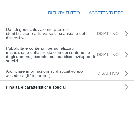
RIFIUTA TUTTO
ACCETTA TUTTO
P
l
Dati di geolocalizzazione precisi e
identificazione attraverso la scansione del
DISATTIVO
dispositivo
a
Pubblicità e contenuti personalizzati,
misurazione delle prestazioni dei contenuti e
DISATTIVO
y
degli annunci, ricerche sul pubblico, sviluppo di
Pillole
servizi
V
Archiviare informazioni su dispositivo e/o
DISATTIVO
accedervi (845 partner)
i
Finalità e caratteristiche speciali
Articolo precedente
Articolo successivo
d
Patto di Stabilità, dalla
Controlli rafforzati sul
Commissione Ue via libera a
territorio di Maranello negli
e
flessibilità sull’energia
ultimi giorni: denunce,
sequestri e attività di
o
prevenzione