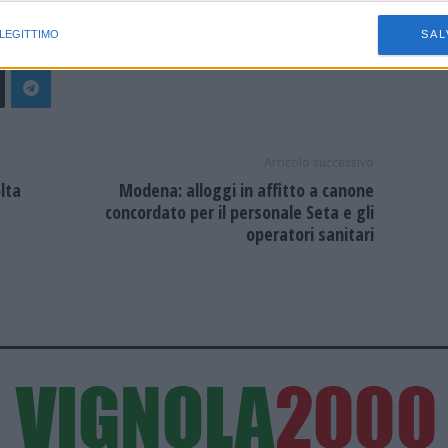
istiche speciali
la manifestazione.
 LEGITTIMO
SAL
Articolo successivo
lta
Modena: alloggi in affitto a canone
concordato per il personale Seta e gli
operatori sanitari