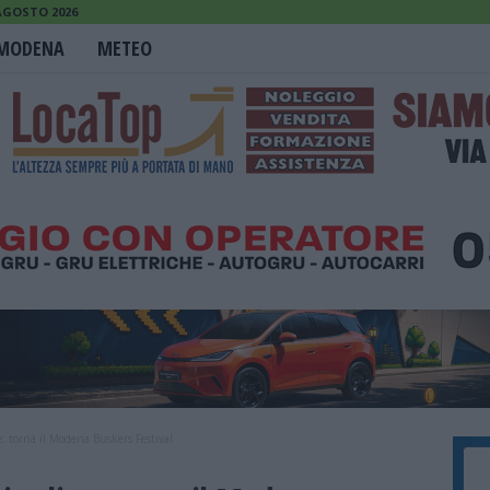
 AGOSTO 2026
MODENA
METEO
ve: torna il Modena Buskers Festival