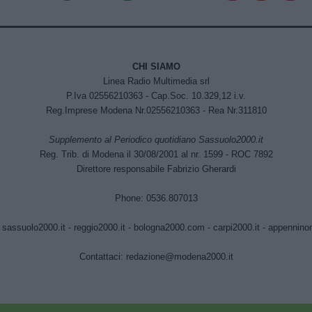
CHI SIAMO
Linea Radio Multimedia srl
P.Iva 02556210363 - Cap.Soc. 10.329,12 i.v.
Reg.Imprese Modena Nr.02556210363 - Rea Nr.311810
Supplemento al Periodico quotidiano Sassuolo2000.it
Reg. Trib. di Modena il 30/08/2001 al nr. 1599 - ROC 7892
Direttore responsabile Fabrizio Gherardi
Phone: 0536.807013
:
sassuolo2000.it
-
reggio2000.it
-
bologna2000.com
-
carpi2000.it
-
appenninono
Contattaci:
redazione@modena2000.it