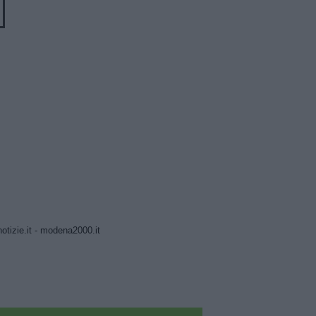
tizie.it
-
modena2000.it