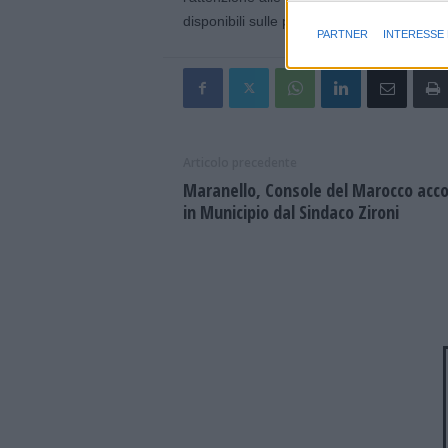
Finalità e caratter
disponibili sulle pagine social ufficiali del
PARTNER
INTERESSE
Articolo precedente
Maranello, Console del Marocco acco
in Municipio dal Sindaco Zironi