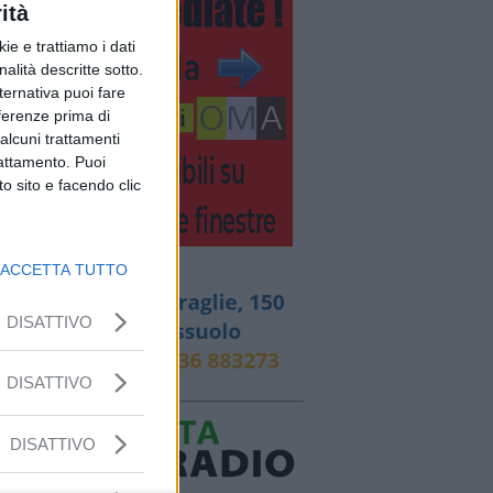
ità
ie e trattiamo i dati
nalità descritte sotto.
lternativa puoi fare
eferenze prima di
alcuni trattamenti
rattamento. Puoi
o sito e facendo clic
ACCETTA TUTTO
DISATTIVO
DISATTIVO
DISATTIVO