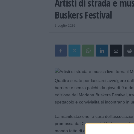
Artisti di strada e mu
Buskers Festival
8 Luglio 2026
Quattro serate per lasciarsi avvolgere dall
barriere e senza palchi: da giovedì 9 a d
edizione del Modena Buskers Festival, tr
spettacolo e convivialità si incontrano in u
La manifestazione, a cura dell’associazi
promossa dal Comune di Modena con il so
mondo fatto di artisti di strada, suoni, colo