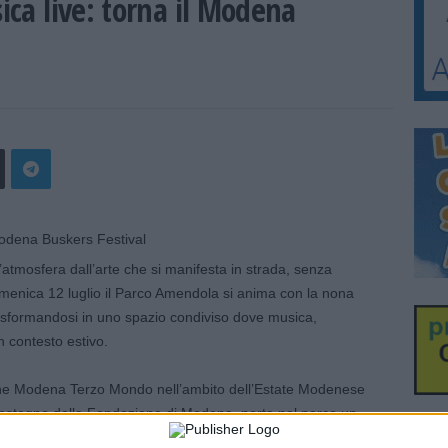
sica live: torna il Modena
’atmosfera dall’arte che si manifesta in strada, senza
omenica 12 luglio il Parco Amendola si anima con la nona
asformandosi in uno spazio condiviso dove musica,
n contesto estivo.
one Modena Terzo Mondo nell’ambito dell’Estate Modenese
stegno della Fondazione di Modena, porta nel parco un
ri e incontri. Ogni sera, dalle 19 in poi, i buskers – musicisti,