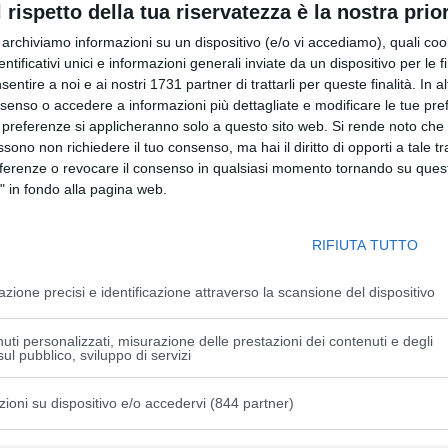
l rispetto della tua riservatezza è la nostra prior
ta a spettacoli diffusi, capaci di creare un rapporto diretto e
a tra chi guarda e chi si esibisce si annulla fino a diventare
r archiviamo informazioni su un dispositivo (e/o vi accediamo), quali cook
dentificativi unici e informazioni generali inviate da un dispositivo per le fi
sentire a noi e ai nostri 1731 partner di trattarli per queste finalità. In a
nsenso o accedere a informazioni più dettagliate e modificare le tue pr
cazione: per alcuni deriva dallo spagnolo “buscar”, cercare,
 preferenze si applicheranno solo a questo sito web. Si rende noto che 
ve possibilità; per altri richiama l’inglese “to busk”,
ssono non richiedere il tuo consenso, ma hai il diritto di opporti a tale t
. In ogni caso, si tratta di artisti che scelgono di portare la
eferenze o revocare il consenso in qualsiasi momento tornando su quest
truendo ogni volta un’esperienza unica, fatta di energia,
" in fondo alla pagina web.
si dissolve nello spazio urbano, e l’incontro con il pubblico
RIFIUTA TUTTO
anche un mercatino di artigiani e artisti, dove creatività e
azione precisi e identificazione attraverso la scansione del dispositivo
li, e un’area gastronomica che accompagna le serate con
borlenghi, dagli arrosticini alle piade, fino alle birre
uti personalizzati, misurazione delle prestazioni dei contenuti e degli
ul pubblico, sviluppo di servizi
asione di incontro e solidarietà, capace di coinvolgere
zioni su dispositivo e/o accedervi (844 partner)
e accogliente, dove il divertimento si intreccia con
 Il programma aggiornato e le eventuali variazioni sono