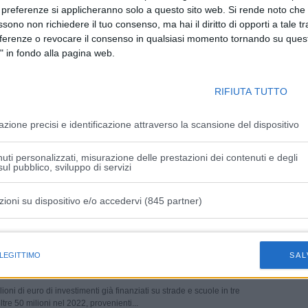
e aggiuntive, l’epidemia non è finita”
 preferenze si applicheranno solo a questo sito web. Si rende noto che 
ssono non richiedere il tuo consenso, ma hai il diritto di opporti a tale t
e 2021
eferenze o revocare il consenso in qualsiasi momento tornando su quest
 Covid sta comportando nel 2021 un disavanzo nei conti della
" in fondo alla pagina web.
ese pari a oltre a oltre 37 milioni di euro: 15 milioni...
RIFIUTA TUTTO
io i 25 navigator modenesi, Cisl: “Sbagliato
azione precisi e identificazione attraverso la scansione del dispositivo
 della loro professionalità”
e 2021
uti personalizzati, misurazione delle prestazioni dei contenuti e degli
ul pubblico, sviluppo di servizi
ripartire ogni volta da zero senza tener conto delle professionalità
 navigator in due anni di attività». Lo afferma la...
zioni su dispositivo e/o accedervi (845 partner)
i del bilancio 2022 e del Piano investimenti
istiche speciali
24 della Provincia di Modena
 LEGITTIMO
SAL
e 2021
ioni di euro di investimenti già finanziati su strade e scuole in tre
ltre 50 milioni nel 2022, provenienti...