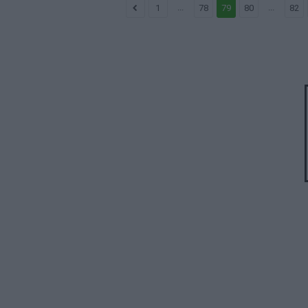
...
...
1
78
79
80
82