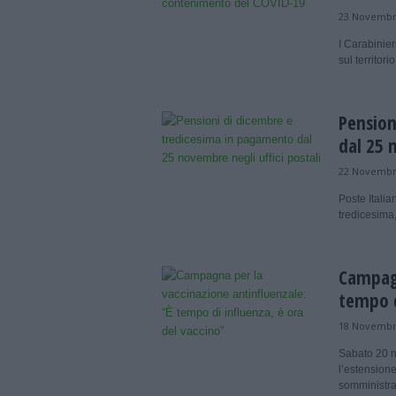
23 Novembr
I Carabinier
sul territori
Pension
dal 25 
22 Novembr
Poste Itali
tredicesima,
Campagn
tempo d
18 Novembr
Sabato 20 n
l’estensione 
somministraz