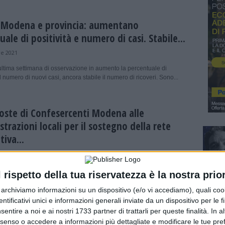
 Modena e provincia: aumentano
ale di positività e numero di casi. Stabile...
e 2021
ultima settimana di osservazione in aumento la percentuale di
 il numero di nuovi casi, ancora stabile il numero di ricoveri. Sono...
oste di Confesercenti Modena alle
trazioni locali per il sostegno della rete
tiva...
e 2021
Confesercenti Modena il documento contenente le proposte e le
l rispetto della tua riservatezza è la nostra prior
ll’Associazione di categoria. Da giovedì inizieranno gli incontri con le
oni comunali....
r archiviamo informazioni su un dispositivo (e/o vi accediamo), quali cook
dentificativi unici e informazioni generali inviate da un dispositivo per le fi
sentire a noi e ai nostri 1733 partner di trattarli per queste finalità. In a
 sanità 2021, disavanzo di oltre 37 mln.
nsenso o accedere a informazioni più dettagliate e modificare le tue pr