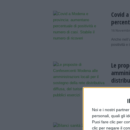
Covid a
percentu
16 Novembr
Anche nell’
positività e
Le prop
amminis
distribu
16 Novembr
Stilato da 
I
richieste de
Amministrazi
Noi e i nostri partne
personali, quali gli i
Puoi fare clic per con
Bilanci
clic per negare il co