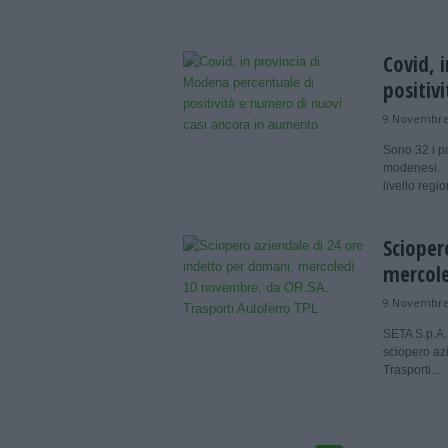
Covid, 
positiv
9 Novembre
Sono 32 i pa
modenesi. 
livello regio
Scioper
mercole
9 Novembre
SETA S.p.A.
sciopero az
Trasporti...