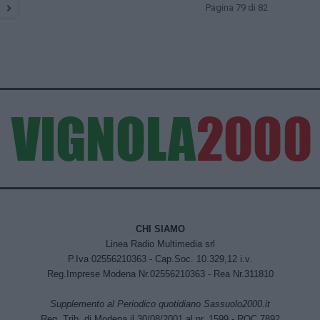
Pagina 79 di 82
CHI SIAMO
Linea Radio Multimedia srl
P.Iva 02556210363 - Cap.Soc. 10.329,12 i.v.
Reg.Imprese Modena Nr.02556210363 - Rea Nr.311810
Supplemento al Periodico quotidiano Sassuolo2000.it
Reg. Trib. di Modena il 30/08/2001 al nr. 1599 - ROC 7892