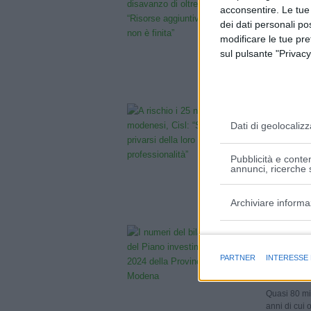
“Risors
acconsentire. Le tue
dei dati personali po
11 Novembr
modificare le tue pr
L’emergenza
sul pulsante "Privacy
sanità moden
A risch
Dati di geolocalizz
privarsi
11 Novembr
Pubblicità e conten
annunci, ricerche s
«Non si può 
maturate dai
Archiviare informa
I numer
Finalità e caratter
2022-20
PARTNER
INTERESSE
10 Novembr
Quasi 80 mil
anni di cui o