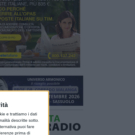
ità
ie e trattiamo i dati
nalità descritte sotto.
lternativa puoi fare
eferenze prima di