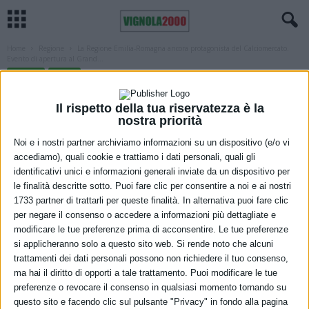
Home
Regione
La Regione Emilia-Romagna ancora protagonista del Calciomercato.
Evento di apertura al Grand...
REGIONE
SPORT
La Regione Emilia-Romagna ancora
Il rispetto della tua riservatezza è la
protagonista del Calciomercato. Evento
nostra priorità
di apertura al Grand Hotel di Rimini e
Noi e i nostri partner archiviamo informazioni su un dispositivo (e/o vi
accediamo), quali cookie e trattiamo i dati personali, quali gli
mostra “Colpi da maestro” nel Parco
identificativi unici e informazioni generali inviate da un dispositivo per
le finalità descritte sotto. Puoi fare clic per consentire a noi e ai nostri
Fellini
1733 partner di trattarli per queste finalità. In alternativa puoi fare clic
per negare il consenso o accedere a informazioni più dettagliate e
24 Giugno 2021
modificare le tue preferenze prima di acconsentire. Le tue preferenze
si applicheranno solo a questo sito web. Si rende noto che alcuni
trattamenti dei dati personali possono non richiedere il tuo consenso,
ma hai il diritto di opporti a tale trattamento. Puoi modificare le tue
preferenze o revocare il consenso in qualsiasi momento tornando su
questo sito e facendo clic sul pulsante "Privacy" in fondo alla pagina