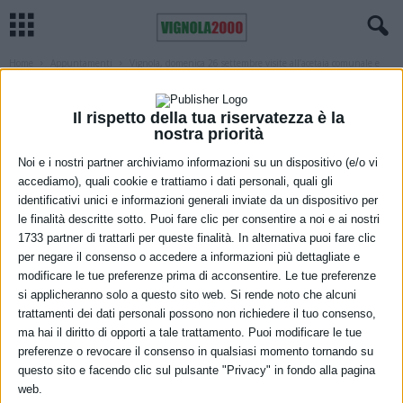
Home
Appuntamenti
Vignola, domenica 26 settembre visite all’acetaia comunale e
alle sale del municipio
APPUNTAMENTI
VIGNOLA
Vignola, domenica 26 settembre visite
Il rispetto della tua riservatezza è la
nostra priorità
all’acetaia comunale e alle sale del
Noi e i nostri partner archiviamo informazioni su un dispositivo (e/o vi
municipio
accediamo), quali cookie e trattiamo i dati personali, quali gli
identificativi unici e informazioni generali inviate da un dispositivo per
le finalità descritte sotto. Puoi fare clic per consentire a noi e ai nostri
21 Settembre 2021
1733 partner di trattarli per queste finalità. In alternativa puoi fare clic
per negare il consenso o accedere a informazioni più dettagliate e
modificare le tue preferenze prima di acconsentire. Le tue preferenze
si applicheranno solo a questo sito web. Si rende noto che alcuni
trattamenti dei dati personali possono non richiedere il tuo consenso,
ma hai il diritto di opporti a tale trattamento. Puoi modificare le tue
preferenze o revocare il consenso in qualsiasi momento tornando su
questo sito e facendo clic sul pulsante "Privacy" in fondo alla pagina
web.