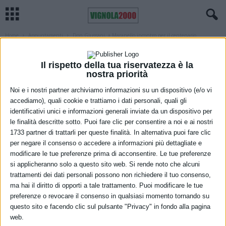
Home
Appuntamenti
Don Giussani, a Maranello incontro per il centenario
APPUNTAMENTI
MARANELLO
Don Giussani, a Maranello incontro per
Il rispetto della tua riservatezza è la
nostra priorità
il centenario
Noi e i nostri partner archiviamo informazioni su un dispositivo (e/o vi
30 Novembre 2022
accediamo), quali cookie e trattiamo i dati personali, quali gli
identificativi unici e informazioni generali inviate da un dispositivo per
le finalità descritte sotto. Puoi fare clic per consentire a noi e ai nostri
1733 partner di trattarli per queste finalità. In alternativa puoi fare clic
per negare il consenso o accedere a informazioni più dettagliate e
modificare le tue preferenze prima di acconsentire. Le tue preferenze
si applicheranno solo a questo sito web. Si rende noto che alcuni
trattamenti dei dati personali possono non richiedere il tuo consenso,
Giussani (foto comune Maranello)
ma hai il diritto di opporti a tale trattamento. Puoi modificare le tue
preferenze o revocare il consenso in qualsiasi momento tornando su
Sabato 3 dicembre alle ore 16.30 presso la biblioteca comunale
questo sito e facendo clic sul pulsante "Privacy" in fondo alla pagina
Mabic di Maranello viene proposto l’evento “Giussani 100 – una
web.
passione per l’uomo”, iniziativa promossa dall’Associazione “La