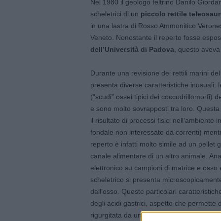
Nel 1980 il geologo feltrino Danilo Giordan
scheletrici di un
piccolo rettile teleosau
in una lastra di Rosso Ammonitico Veronese
Veneto. Nonostante il reperto fosse espos
dell’Università di Padova
, questo aveva 
Durante una revisione dei rettili marini del
presenta diverse caratteristiche inusuali: 
(“scudi” ossei tipici dei coccodrillomorfi)
e sono molto sovrapposti tra loro. Questa
il risultato di processi fisici nell’ambient
fondale non interessato da correnti) mentre
reperto è infatti molto simile ad un pellet
canale alimentare di un altro animale. Ana
elettronico su campioni di matrice e osso 
scheletrico si presenta microscopicamente c
dall’osso. Queste particolari caratteristich
degli acidi gastrici, aspetto che permette 
rigurgitata da un predatore o da uno spaz