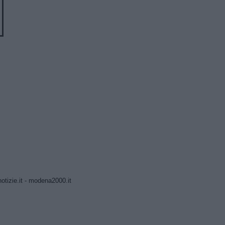
tizie.it
-
modena2000.it