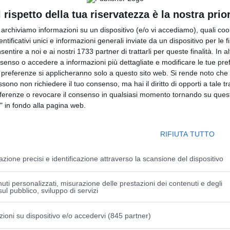
l rispetto della tua riservatezza è la nostra prior
mo teleosauroide rinvenuto in una regurgitalite
.
r archiviamo informazioni su un dispositivo (e/o vi accediamo), quali cook
nae (il primo in Italia), un gruppo di teleosauroidi
dentificativi unici e informazioni generali inviate da un dispositivo per le fi
aperto tipico del Giurassico Superiore; la datazione del
sentire a noi e ai nostri 1733 partner di trattarli per queste finalità. In a
onfermato questa assunzione, collocando il reperto nel
nsenso o accedere a informazioni più dettagliate e modificare le tue pr
i di anni fa.
 preferenze si applicheranno solo a questo sito web. Si rende noto che 
ssono non richiedere il tuo consenso, ma hai il diritto di opporti a tale t
di grande interesse, in quanto documenta un’interazione
eferenze o revocare il consenso in qualsiasi momento tornando su quest
no. Il predatore che può essersi nutrito del piccolo
" in fondo alla pagina web.
cilmente identificabile: può essere stato un pliosauro, un
ria di “coccodrilli” marini tipica dei mari giurassici, i
RIFIUTA TUTTO
azione precisi e identificazione attraverso la scansione del dispositivo
ante mucchietto di ossa fossili conservato da 40 anni al
versità di Padova, invece grazie al nostro studio ha
uti personalizzati, misurazione delle prestazioni dei contenuti e degli
ul pubblico, sviluppo di servizi
ssici di 150 milioni di anni fa. Il fossile è stato interpretato
del Dipartimento di Geoscienze dell’Ateneo patavino –.
Le
zioni su dispositivo e/o accedervi (845 partner)
rigurgito appartengono ad un esemplare giovanile di
colarmente adattato alla vita in mare aperto, segnalato per