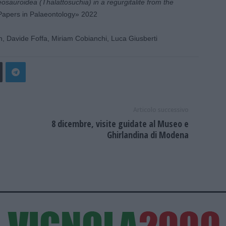
leosauroidea (Thalattosuchia) in a regurgitalite from the
Papers in Palaeontology» 2022
n, Davide Foffa, Miriam Cobianchi, Luca Giusberti
Articolo successivo
8 dicembre, visite guidate al Museo e
Ghirlandina di Modena