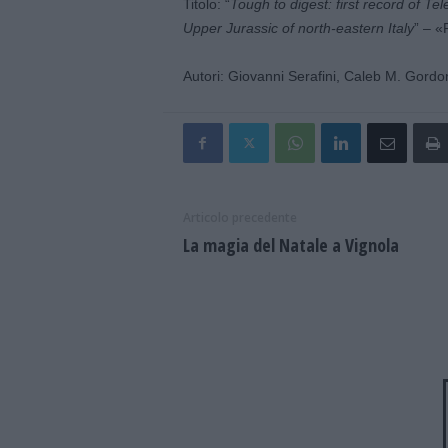
Titolo: “
Tough to digest: first record of Te
Upper Jurassic of north-eastern Italy
” – «
Autori: Giovanni Serafini, Caleb M. Gordo
Articolo precedente
La magia del Natale a Vignola