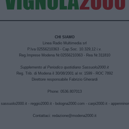
CHI SIAMO
Linea Radio Multimedia srl
P.Iva 02556210363 - Cap.Soc. 10.329,12 i.v.
Reg.Imprese Modena Nr.02556210363 - Rea Nr.311810
Supplemento al Periodico quotidiano Sassuolo2000.it
Reg. Trib. di Modena il 30/08/2001 al nr. 1599 - ROC 7892
Direttore responsabile Fabrizio Gherardi
Phone: 0536.807013
:
sassuolo2000.it
-
reggio2000.it
-
bologna2000.com
-
carpi2000.it
-
appenninono
Contattaci:
redazione@modena2000.it