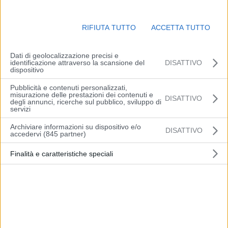
Polizia Ferroviaria dell’Emilia
Romagna nell’ultima settimana
5 Luglio 2021
RIFIUTA TUTTO
ACCETTA TUTTO
Vignola: prima tenta di rapinare un
Dati di geolocalizzazione precisi e
passante minacciandolo con un
identificazione attraverso la scansione del
DISATTIVO
coltello, poi minaccia i...
dispositivo
29 Giugno 2021
Pubblicità e contenuti personalizzati,
misurazione delle prestazioni dei contenuti e
DISATTIVO
degli annunci, ricerche sul pubblico, sviluppo di
servizi
Vignola: prima tenta di rapinare un
passante minacciandolo con un
Archiviare informazioni su dispositivo e/o
DISATTIVO
accedervi (845 partner)
coltello, poi aggredisce i...
29 Giugno 2021
Finalità e caratteristiche speciali
Estate 2021: da Polizia Postale e
Airbnb i consigli anti-truffa per
prenotare la casa...
28 Giugno 2021