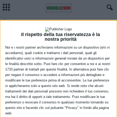
Polizia di Stato: controlli nelle
stazioni ferroviarie dell’Emilia-
Romagna
Il rispetto della tua riservatezza è la
nostra priorità
12 Luglio 2021
Noi e i nostri partner archiviamo informazioni su un dispositivo (e/o vi
La Polizia di Stato mette in guardia
accediamo), quali cookie e trattiamo i dati personali, quali gli
dalle truffe online nelle
identificativi unici e informazioni generali inviate da un dispositivo per
prenotazioni delle vacanze...
le finalità descritte sotto. Puoi fare clic per consentire a noi e ai nostri
9 Luglio 2021
1733 partner di trattarli per queste finalità. In alternativa puoi fare clic
per negare il consenso o accedere a informazioni più dettagliate e
La morte di Raffella Carrà, il
modificare le tue preferenze prima di acconsentire. Le tue preferenze
cordoglio di Bonaccini. “Si fatica
si applicheranno solo a questo sito web. Si rende noto che alcuni
credere che non...
trattamenti dei dati personali possono non richiedere il tuo consenso,
5 Luglio 2021
ma hai il diritto di opporti a tale trattamento. Puoi modificare le tue
preferenze o revocare il consenso in qualsiasi momento tornando su
questo sito e facendo clic sul pulsante "Privacy" in fondo alla pagina
L’attività del Compartimento
web.