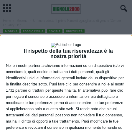
Home
Modena
Unimore adotta il primo Piano di eguaglianza di genere (Gender
Equality Plan...
MODENA
REGGIO EMILIA
SOCIALE
UNIVERSITÀ
Unimore adotta il primo Piano di
eguaglianza di genere (Gender Equality
Il rispetto della tua riservatezza è la
nostra priorità
Plan – GEP)
Noi e i nostri partner archiviamo informazioni su un dispositivo (e/o vi
accediamo), quali cookie e trattiamo i dati personali, quali gli
11 Marzo 2022
identificativi unici e informazioni generali inviate da un dispositivo per
le finalità descritte sotto. Puoi fare clic per consentire a noi e ai nostri
1731 partner di trattarli per queste finalità. In alternativa puoi fare clic
per negare il consenso o accedere a informazioni più dettagliate e
modificare le tue preferenze prima di acconsentire. Le tue preferenze
si applicheranno solo a questo sito web. Si rende noto che alcuni
trattamenti dei dati personali possono non richiedere il tuo consenso,
ma hai il diritto di opporti a tale trattamento. Puoi modificare le tue
preferenze o revocare il consenso in qualsiasi momento tornando su